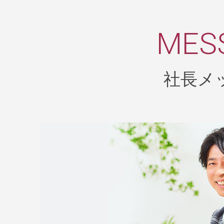
MES
社長メ