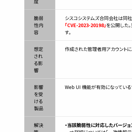
度
脆弱
シスコシステムズ合同会社は同社のネ
性内
「CVE-2023-20198」
を公開した
容
す。
想定
作成された管理者用アカウントに
され
る影
響
影響
Web UI 機能が有効になっているすべ
を受
ける
製品
解決
・当該脆弱性に対応したバージョン
策
⇒詳細については「一次情報元(