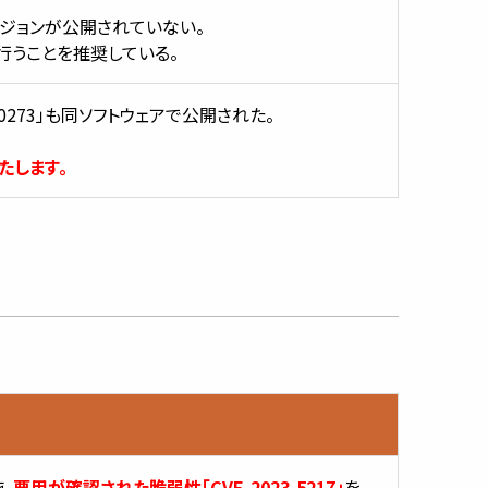
正バージョンが公開されていない。
を行うことを推奨している。
0273」も同ソフトウェアで公開された。
たします。
施。
悪用が確認された脆弱性「CVE-2023-5217」
を