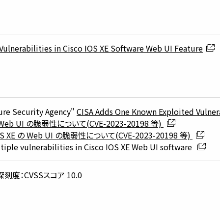
Vulnerabilities in Cisco IOS XE Software Web UI Feature
ture Security Agency"
CISA Adds One Known Exploited Vulnera
 の Web UI の脆弱性について(CVE-2023-20198 等)
 IOS XE の Web UI の脆弱性について(CVE-2023-20198 等)
tiple vulnerabilities in Cisco IOS XE Web UI software
深刻度：CVSSスコア 10.0