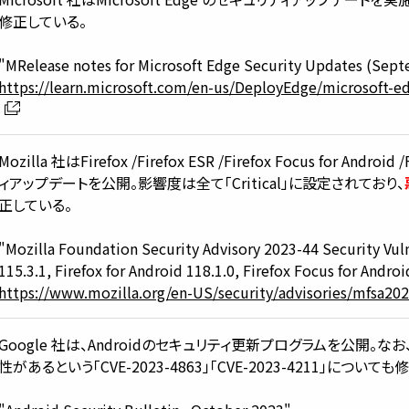
修正している。
"MRelease notes for Microsoft Edge Security Updates (Sept
https://learn.microsoft.com/en-us/DeployEdge/microsoft-e
Mozilla 社はFirefox /Firefox ESR /Firefox Focus for Androi
ィアップデートを公開。影響度は全て「Critical」に設定されており、
正している。
"Mozilla Foundation Security Advisory 2023-44 Security Vulne
115.3.1, Firefox for Android 118.1.0, Firefox Focus for Andro
https://www.mozilla.org/en-US/security/advisories/mfsa202
Google 社は、Androidのセキュリティ更新プログラムを公開
性があるという「CVE-2023-4863」「CVE-2023-4211」について