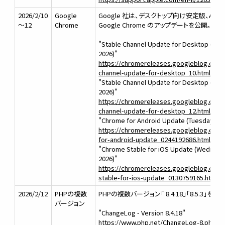
2026/2/10
Google
Google 社は、デスクトップ向け安定版、Androi
～12
Chrome
Google Chrome のアップデートを公開。
"Stable Channel Update for Desktop (Tues
2026)"
https://chromereleases.googleblog.com/
channel-update-for-desktop_10.html
"Stable Channel Update for Desktop (Thur
2026)"
https://chromereleases.googleblog.com/
channel-update-for-desktop_12.html
"Chrome for Android Update (Tuesday, Feb
https://chromereleases.googleblog.com
for-android-update_0244192686.html
"Chrome Stable for iOS Update (Wednesda
2026)"
https://chromereleases.googleblog.com
stable-for-ios-update_0130759165.html
2026/2/12
PHPの複数
PHPの複数バージョン「 8.4.18」「8.5.3」をリ
バージョン
"ChangeLog - Version 8.4.18"
https://www.php.net/ChangeLog-8.php#8.