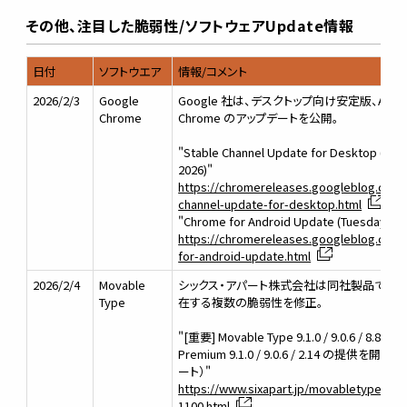
その他、注目した脆弱性/ソフトウェアUpdate情報
日付
ソフトウエア
情報/コメント
2026/2/3
Google
Google 社は、デスクトップ向け安定版、Androi
Chrome
Chrome のアップデートを公開。
"Stable Channel Update for Desktop (Tues
2026)"
https://chromereleases.googleblog.com/
channel-update-for-desktop.html
"Chrome for Android Update (Tuesday, Feb
https://chromereleases.googleblog.com
for-android-update.html
2026/2/4
Movable
シックス・アパート株式会社は同社製品であるMov
Type
在する複数の脆弱性を修正。
"[重要] Movable Type 9.1.0 / 9.0.6 / 8.8.2 /
Premium 9.1.0 / 9.0.6 / 2.14 の提供
ート）"
https://www.sixapart.jp/movabletype/ne
1100.html