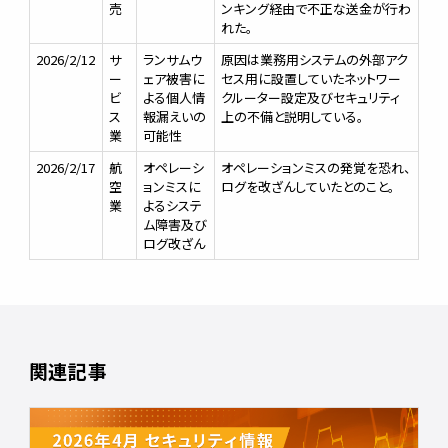
売
ンキング経由で不正な送金が行わ
れた。
2026/2/12
サ
ランサムウ
原因は業務用システムの外部アク
ー
ェア被害に
セス用に設置していたネットワー
ビ
よる個人情
クルーター設定及びセキュリティ
ス
報漏えいの
上の不備と説明している。
業
可能性
2026/2/17
航
オペレーシ
オペレーションミスの発覚を恐れ、
空
ョンミスに
ログを改ざんしていたとのこと。
業
よるシステ
ム障害及び
ログ改ざん
関連記事