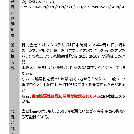
番
る] (CVSSスコア 8.7)
号
CVSS:4.0/AV:N/AC:L/AT:N/PR:L/UI:N/VC:H/VI:H/VA:H/SC:N/SI:N/SA
及
び
深
刻
度
脆
株式会社ソリトンシステムズは日本時間 2026年2月13日、1月にリリ
弱
スしたファイル受け渡し専用アプライアンス「FileZen」のアップデー
性
パックで修正していた脆弱性「CVE-2026-25108」の詳細について公
内
開。
容
本脆弱性が悪用された場合、任意のOSコマンドが実行してしまう恐
がある。
なお、本脆弱性を使った攻撃を成立させるためには、一般ユーザー
限でログオンし細工したHTTPリクエストを送信する必要があるとの
と。
なお、
当該脆弱性は既に悪用が確認されている
と同社はコメントし
いる。
想
当該製品の乗っ取り、DoS、情報漏えいなど不特定多数の影響を受
定
る可能性がある。
さ
れ
る