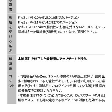
影
響
影
FileZen V5.0.0からV5.0.10までのバージョン
響
FileZen V4.2.1からV4.2.8までのバージョン
を
なお、FileZen Sは本脆弱性の影響を受けないとコメントしている。
受
詳細は「一次情報元(引用元)」のURL先をご確認ください。
け
る
製
品
解
本脆弱性を修正した最新版にアップデートを行う。
決
策
コ
・同社製品「FileZen」はメール添付のPPAP廃止に伴い、国内企業で
メ
多く利用されている可能性がある。もし、自社で利用している場合は
ント
用方法(他社へ同製品へのログインを許可している等)を確認の上、
応優先度をご検討いただきたい。
・本脆弱性はログインが必須であるため、ID/パスワードの見直しや
解なパスワードを再設定させるなどといった対策も有効である。