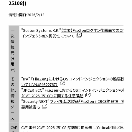
25108])
情報公開日:2026/2/13
一
"Soliton Systems K.K."
【重要】FileZenログオン後画面でのコマン
次
インジェクション脆弱性について
情
報
元
(引
用
元)
そ
"IPA"
「FileZen」におけるOSコマンドインジェクションの脆弱性に
の
いて（JVN#84622767）
他、
"JPCERT/CC"
FileZenにおけるOSコマンドインジェクションの脆弱
情
（CVE-2026-25108）に関する注意喚起
報
"Security NEXT"
ファイル転送製品「FileZen」にRCE脆弱性 - すで
ソ
悪用被害も
ー
ス
CVE
CVE 番号：CVE-2026-25108 深刻度：掲載無し[Critical相当と思われ