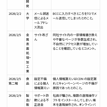
開
発
2026/2/2
大
メール誤送
BCCに入力すべきところをTOでメ
学
信によるメ
ール送信してしまったとのこと。
ールアドレ
ス流出
2026/2/5
金
サイト改ざ
同社サイト内の一部情報書き換え
属
ん
や不審なページが多数生成され、
表
不自然にアクセス数が増加してい
面
ることを確認しているとコメント。
処
理・
加
工
業
2026/2/5
食
設定不備
個人情報漏えいはCDN の設定漏
第二報
品
による個人
れとキャンペーンページの不備が
情報漏えい
原因であったとのこと。
2026/2/9
製
サポート詐
社員が騙され、複数の遠隔操作ソ
造/
欺による不
フトをインストールしてしまい、端
販
正送金
末を遠隔操作され、オンラインバ