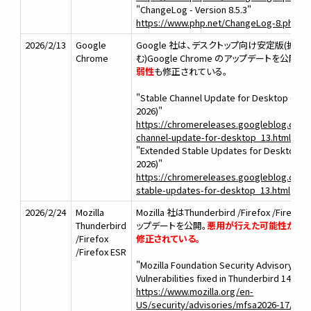
"ChangeLog - Version 8.5.3"
https://www.php.net/ChangeLog-8.php#8.
2026/2/13
Google
Google 社は、デスクトップ向け安定版(拡
Chrome
む)Google Chrome のアップデートを公開。
弱性
も修正されている。
"Stable Channel Update for Desktop (Frid
2026)"
https://chromereleases.googleblog.com/
channel-update-for-desktop_13.html
"Extended Stable Updates for Desktop (Fr
2026)"
https://chromereleases.googleblog.com
stable-updates-for-desktop_13.html
2026/2/24
Mozilla
Mozilla 社はThunderbird /Firefox /Fir
Thunderbird
ップデートを公開。
悪用が行えた可能性があ
/Firefox
修正されている。
/Firefox ESR
"Mozilla Foundation Security Advisory 202
Vulnerabilities fixed in Thunderbird 140.8"
https://www.mozilla.org/en-
US/security/advisories/mfsa2026-17/