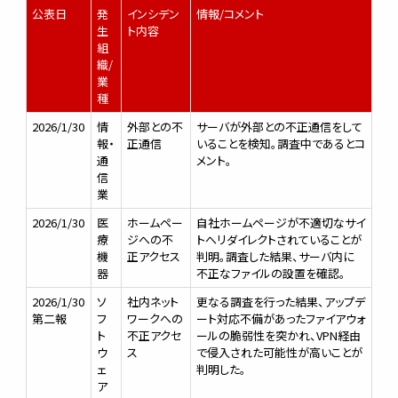
公表日
発
インシデン
情報/コメント
生
ト内容
組
織/
業
種
2026/1/30
情
外部との不
サーバが外部との不正通信をして
報・
正通信
いることを検知。調査中であるとコ
通
メント。
信
業
2026/1/30
医
ホームペー
自社ホームページが不適切なサイ
療
ジへの不
トへリダイレクトされていることが
機
正アクセス
判明。調査した結果、サーバ内に
器
不正なファイルの設置を確認。
2026/1/30
ソ
社内ネット
更なる調査を行った結果、アップデ
第二報
フ
ワークへの
ート対応不備があったファイアウォ
ト
不正アクセ
ールの脆弱性を突かれ、VPN経由
ウ
ス
で侵入された可能性が高いことが
ェ
判明した。
ア