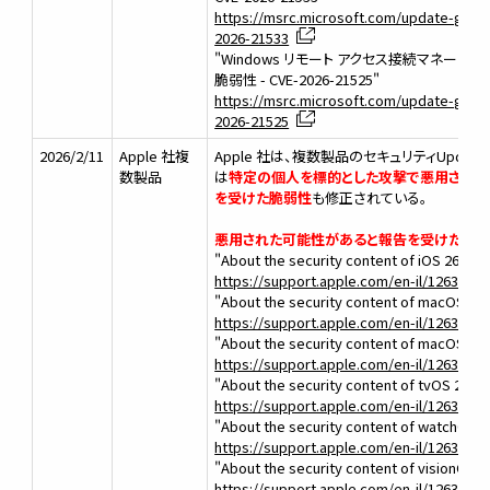
https://msrc.microsoft.com/update-guide/
2026-21533
"Windows リモート アクセス接続マネー
脆弱性 - CVE-2026-21525"
https://msrc.microsoft.com/update-guide/
2026-21525
2026/2/11
Apple 社複
Apple 社は、複数製品のセキュリティUpdat
数製品
は
特定の個人を標的とした攻撃で悪用された
を受けた脆弱性
も修正されている。
悪用された可能性があると報告を受けた脆弱
"About the security content of iOS 26.3 a
https://support.apple.com/en-il/126346
"About the security content of macOS Tah
https://support.apple.com/en-il/126348
"About the security content of macOS Seq
https://support.apple.com/en-il/126349
"About the security content of tvOS 26.3"
https://support.apple.com/en-il/126351
"About the security content of watchOS 2
https://support.apple.com/en-il/126352
"About the security content of visionOS 2
https://support.apple.com/en-il/126353